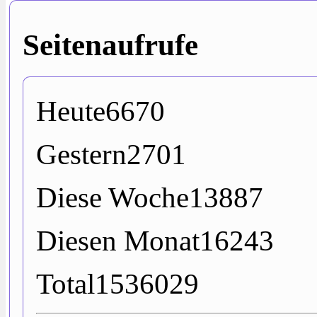
Seitenaufrufe
Heute
6670
Gestern
2701
Diese Woche
13887
Diesen Monat
16243
Total
1536029